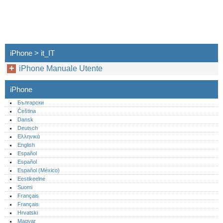
iPhone > it_IT
iPhone Manuale Utente
iPhone
Български
Čeština
Dansk
Deutsch
Ελληνικά
English
Español
Español
Español (México)‎
Eestikeelne
Suomi
Français
Français
Hrvatski
Magyar