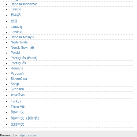
Bahasa Indonesia
Italiano
日本語
한글
Lietuvių
Latviski
Bahasa Melayu
Nederlands
Norsk (bokmål)‎
Polski
Português (Brasil)
Português‎
Română
Русский
Slovenčina
Shqip
Svenska
ภาษาไทย
Türkçe
Tiếng Việt
简体中文
简体中文（新加坡）‎
繁體中文
Powered by
helpnox.com